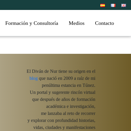
Formación y Consultoría
Medios
Contacto
El Diván de Nur tiene su origen en el
blog
que nació en 2009 a raíz de mi
penúltima estancia en Túnez.
Un portal y sugerente rincón virtual
que después de años de formación
académica e investigación,
me lanzaba al reto de recorrer
y explorar con profundidad historias,
vidas, ciudades y manifestaciones