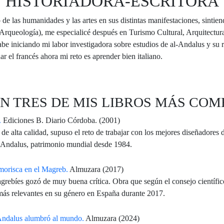
HISTORIADORA-ESCRITORA
 las humanidades y las artes en sus distintas manifestaciones, sintiendo
 (Arqueología), me especialicé después en Turismo Cultural, Arquitectur
abe iniciando mi labor investigadora sobre estudios de al-Andalus y su
 el francés ahora mi reto es aprender bien italiano.
N TRES DE MIS LIBROS MÁS COM
.
Ediciones B. Diario Córdoba. (2001)
s de alta calidad, supuso el reto de trabajar con los mejores diseñador
l-Andalus, patrimonio mundial desde 1984.
 morisca en el Magreb.
Almuzara (2017)
rebíes gozó de muy buena crítica. Obra que según el consejo científico 
 más relevantes en su género en España durante 2017.
-Andalus alumbró al mundo.
Almuzara (2024)