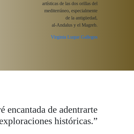
artísticas de las dos orillas del
mediterráneo, especialmente
de la antigüedad,
al-Andalus y el Magreb.
Virginia Luque Gallegos
é encantada de adentrarte
exploraciones históricas.
”